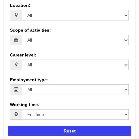
Location
:
Scope of activities
:
Career level
:
Employment type
:
Working time
:
Reset