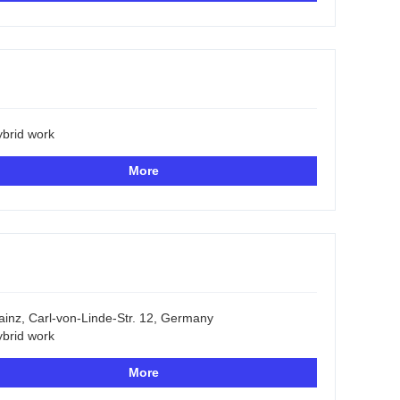
brid work
More
inz, Carl-von-Linde-Str. 12, Germany
brid work
More