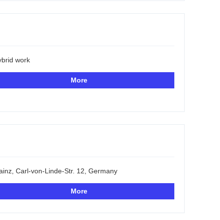
brid work
More
inz, Carl-von-Linde-Str. 12, Germany
More