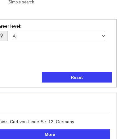
Simple search
reer level
:
Reset
inz, Carl-von-Linde-Str. 12, Germany
More