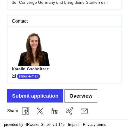
der Converge Germany und bring deine Stärken ein!
Contact
Katalin Gschnitzer
:
show e-mail
Submit application
Overview
Share
provided by
HRworks GmbH
v.1.145 -
Imprint
-
Privacy terms